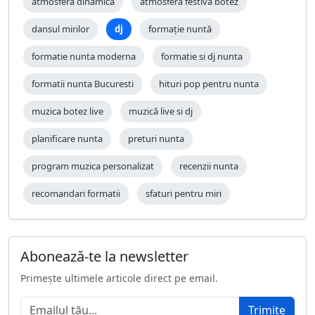
atmosfera dinamica
atmosfera festiva botez
dansul mirilor
dj
formație nuntă
formatie nunta moderna
formatie si dj nunta
formatii nunta Bucuresti
hituri pop pentru nunta
muzica botez live
muzică live si dj
planificare nunta
preturi nunta
program muzica personalizat
recenzii nunta
recomandari formatii
sfaturi pentru miri
Abonează-te la newsletter
Primește ultimele articole direct pe email.
Trimite