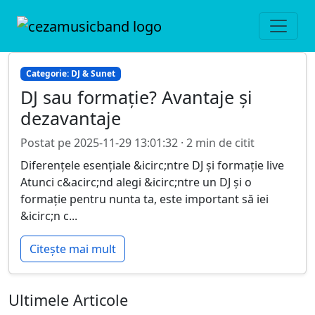
Categorie: DJ & Sunet
DJ sau formație? Avantaje și
dezavantaje
Postat pe 2025-11-29 13:01:32 · 2 min de citit
Diferențele esențiale &icirc;ntre DJ și formație live
Atunci c&acirc;nd alegi &icirc;ntre un DJ și o
formație pentru nunta ta, este important să iei
&icirc;n c...
Citește mai mult
Ultimele Articole