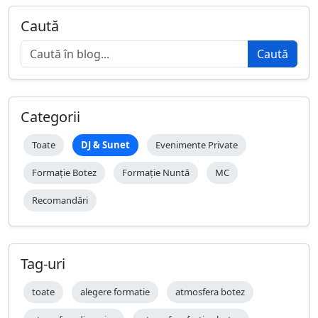
Caută
Caută
Categorii
Toate
DJ & Sunet
Evenimente Private
Formație Botez
Formație Nuntă
MC
Recomandări
Tag-uri
toate
alegere formatie
atmosfera botez