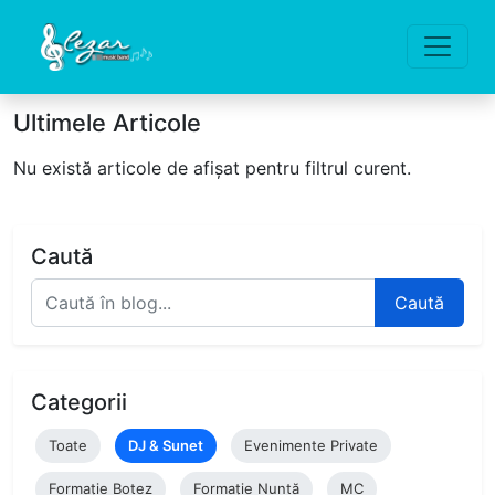
Ultimele Articole
Nu există articole de afișat pentru filtrul curent.
Caută
Caută
Categorii
Toate
DJ & Sunet
Evenimente Private
Formație Botez
Formație Nuntă
MC