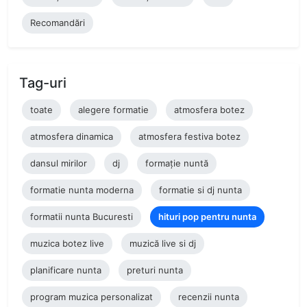
Recomandări
Tag-uri
toate
alegere formatie
atmosfera botez
atmosfera dinamica
atmosfera festiva botez
dansul mirilor
dj
formație nuntă
formatie nunta moderna
formatie si dj nunta
formatii nunta Bucuresti
hituri pop pentru nunta
muzica botez live
muzică live si dj
planificare nunta
preturi nunta
program muzica personalizat
recenzii nunta