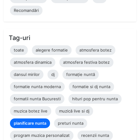
Recomandări
Tag-uri
toate
alegere formatie
atmosfera botez
atmosfera dinamica
atmosfera festiva botez
dansul mirilor
dj
formație nuntă
formatie nunta moderna
formatie si dj nunta
formatii nunta Bucuresti
hituri pop pentru nunta
muzica botez live
muzică live si dj
planificare nunta
preturi nunta
program muzica personalizat
recenzii nunta