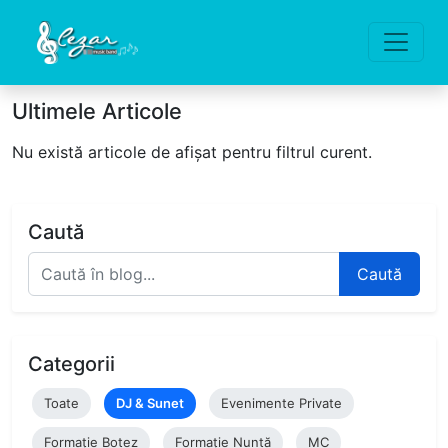
Ultimele Articole
Nu există articole de afișat pentru filtrul curent.
Caută
Caută
Categorii
Toate
DJ & Sunet
Evenimente Private
Formație Botez
Formație Nuntă
MC