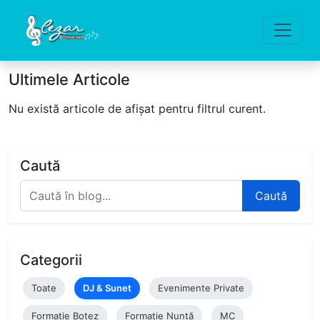
Ultimele Articole
Nu există articole de afișat pentru filtrul curent.
Caută
Caută
Categorii
Toate
DJ & Sunet
Evenimente Private
Formație Botez
Formație Nuntă
MC