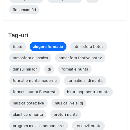
Recomandări
Tag-uri
toate
alegere formatie
atmosfera botez
atmosfera dinamica
atmosfera festiva botez
dansul mirilor
dj
formație nuntă
formatie nunta moderna
formatie si dj nunta
formatii nunta Bucuresti
hituri pop pentru nunta
muzica botez live
muzică live si dj
planificare nunta
preturi nunta
program muzica personalizat
recenzii nunta