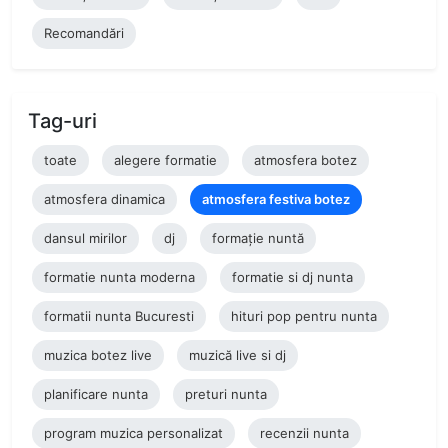
Recomandări
Tag-uri
toate
alegere formatie
atmosfera botez
atmosfera dinamica
atmosfera festiva botez
dansul mirilor
dj
formație nuntă
formatie nunta moderna
formatie si dj nunta
formatii nunta Bucuresti
hituri pop pentru nunta
muzica botez live
muzică live si dj
planificare nunta
preturi nunta
program muzica personalizat
recenzii nunta