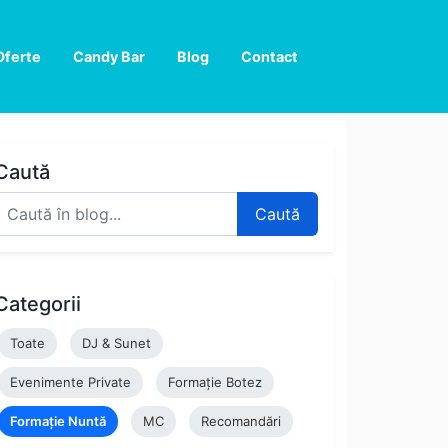
Oferte
Candy Bar
Blog
Contact
Caută
Caută
Categorii
Toate
DJ & Sunet
Evenimente Private
Formație Botez
Formație Nuntă
MC
Recomandări