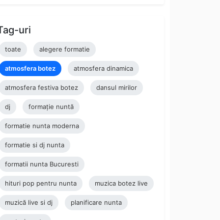
Tag-uri
toate
alegere formatie
atmosfera botez
atmosfera dinamica
atmosfera festiva botez
dansul mirilor
dj
formație nuntă
formatie nunta moderna
formatie si dj nunta
formatii nunta Bucuresti
hituri pop pentru nunta
muzica botez live
muzică live si dj
planificare nunta