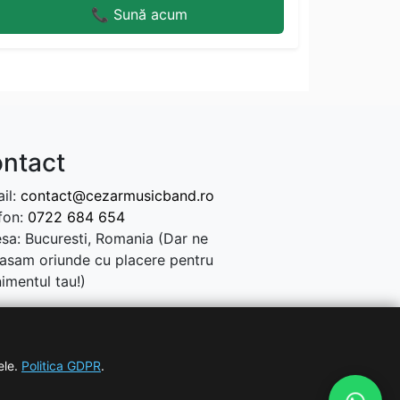
📞 Sună acum
ntact
il:
contact@cezarmusicband.ro
fon:
0722 684 654
sa: Bucuresti, Romania (Dar ne
asam oriunde cu placere pentru
imentul tau!)
ele.
Politica GDPR
.