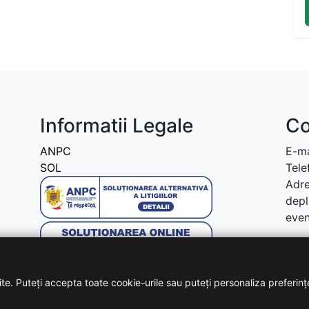
Informatii Legale
Co
ANPC
E-ma
SOL
Tele
Adre
depl
even
te. Puteți accepta toate cookie-urile sau puteți personaliza preferinț
Copyright © 2026 - Toate drepturile rezervate!