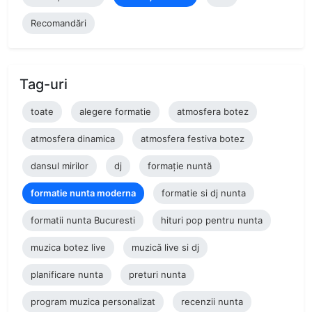
Recomandări
Tag-uri
toate
alegere formatie
atmosfera botez
atmosfera dinamica
atmosfera festiva botez
dansul mirilor
dj
formație nuntă
formatie nunta moderna
formatie si dj nunta
formatii nunta Bucuresti
hituri pop pentru nunta
muzica botez live
muzică live si dj
planificare nunta
preturi nunta
program muzica personalizat
recenzii nunta