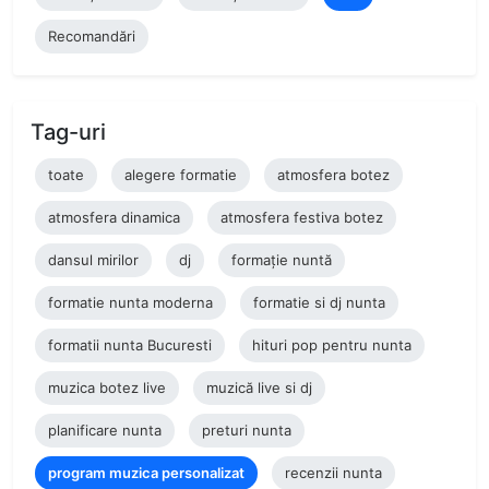
Recomandări
Tag-uri
toate
alegere formatie
atmosfera botez
atmosfera dinamica
atmosfera festiva botez
dansul mirilor
dj
formație nuntă
formatie nunta moderna
formatie si dj nunta
formatii nunta Bucuresti
hituri pop pentru nunta
muzica botez live
muzică live si dj
planificare nunta
preturi nunta
program muzica personalizat
recenzii nunta