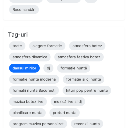
Recomandări
Tag-uri
toate
alegere formatie
atmosfera botez
atmosfera dinamica
atmosfera festiva botez
dansul mirilor
dj
formație nuntă
formatie nunta moderna
formatie si dj nunta
formatii nunta Bucuresti
hituri pop pentru nunta
muzica botez live
muzică live si dj
planificare nunta
preturi nunta
program muzica personalizat
recenzii nunta