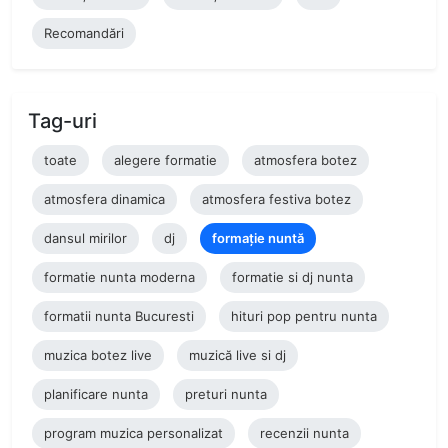
Recomandări
Tag-uri
toate
alegere formatie
atmosfera botez
atmosfera dinamica
atmosfera festiva botez
dansul mirilor
dj
formație nuntă
formatie nunta moderna
formatie si dj nunta
formatii nunta Bucuresti
hituri pop pentru nunta
muzica botez live
muzică live si dj
planificare nunta
preturi nunta
program muzica personalizat
recenzii nunta