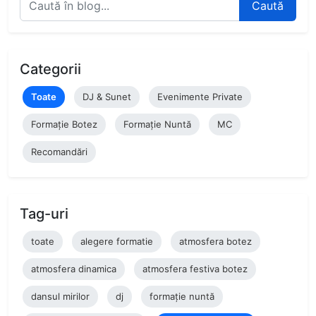
Caută
Categorii
Toate
DJ & Sunet
Evenimente Private
Formație Botez
Formație Nuntă
MC
Recomandări
Tag-uri
toate
alegere formatie
atmosfera botez
atmosfera dinamica
atmosfera festiva botez
dansul mirilor
dj
formație nuntă