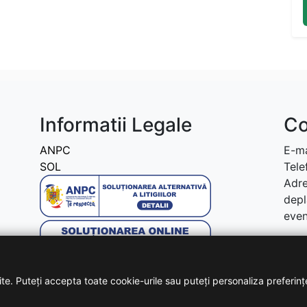
Informatii Legale
Co
ANPC
E-ma
SOL
Tele
Adre
depl
even
te. Puteți accepta toate cookie-urile sau puteți personaliza preferinț
Copyright © 2026 - Toate drepturile rezervate!