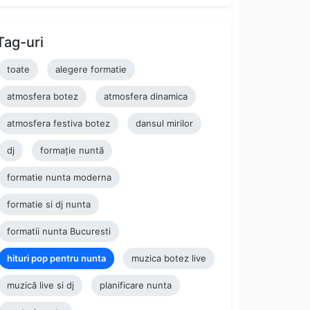
Tag-uri
toate
alegere formatie
atmosfera botez
atmosfera dinamica
atmosfera festiva botez
dansul mirilor
dj
formație nuntă
formatie nunta moderna
formatie si dj nunta
formatii nunta Bucuresti
hituri pop pentru nunta
muzica botez live
muzică live si dj
planificare nunta