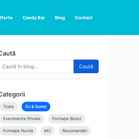
Oferte
Candy Bar
Blog
Contact
Caută
Caută
Categorii
Toate
DJ & Sunet
Evenimente Private
Formație Botez
Formație Nuntă
MC
Recomandări