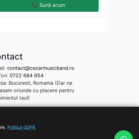
📞 Sună acum
ntact
il:
contact@cezarmusicband.ro
fon:
0722 684 654
sa: Bucuresti, Romania (Dar ne
asam oriunde cu placere pentru
imentul tau!)
ele.
Politica GDPR
.