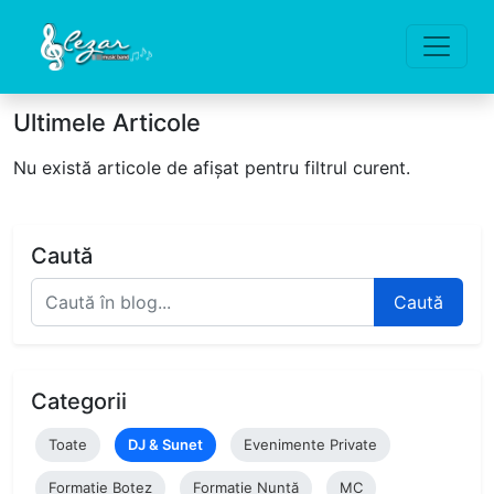
Ultimele Articole
Nu există articole de afișat pentru filtrul curent.
Caută
Caută
Categorii
Toate
DJ & Sunet
Evenimente Private
Formație Botez
Formație Nuntă
MC