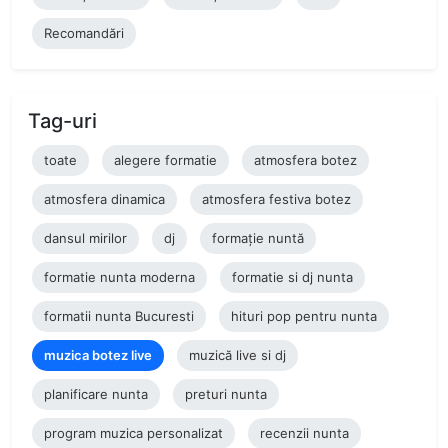
Recomandări
Tag-uri
toate
alegere formatie
atmosfera botez
atmosfera dinamica
atmosfera festiva botez
dansul mirilor
dj
formație nuntă
formatie nunta moderna
formatie si dj nunta
formatii nunta Bucuresti
hituri pop pentru nunta
muzica botez live
muzică live si dj
planificare nunta
preturi nunta
program muzica personalizat
recenzii nunta