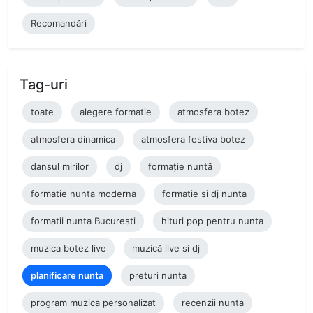
Recomandări
Tag-uri
toate
alegere formatie
atmosfera botez
atmosfera dinamica
atmosfera festiva botez
dansul mirilor
dj
formație nuntă
formatie nunta moderna
formatie si dj nunta
formatii nunta Bucuresti
hituri pop pentru nunta
muzica botez live
muzică live si dj
planificare nunta
preturi nunta
program muzica personalizat
recenzii nunta