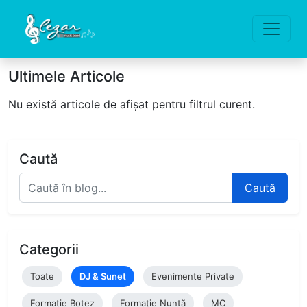
Ultimele Articole
Nu există articole de afișat pentru filtrul curent.
Caută
Caută
Categorii
Toate
DJ & Sunet
Evenimente Private
Formație Botez
Formație Nuntă
MC