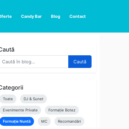
Oferte
Candy Bar
Blog
Contact
Caută
Caută
Categorii
Toate
DJ & Sunet
Evenimente Private
Formație Botez
Formație Nuntă
MC
Recomandări