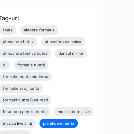
Tag-uri
toate
alegere formatie
atmosfera botez
atmosfera dinamica
atmosfera festiva botez
dansul mirilor
dj
formație nuntă
formatie nunta moderna
formatie si dj nunta
formatii nunta Bucuresti
hituri pop pentru nunta
muzica botez live
muzică live si dj
planificare nunta