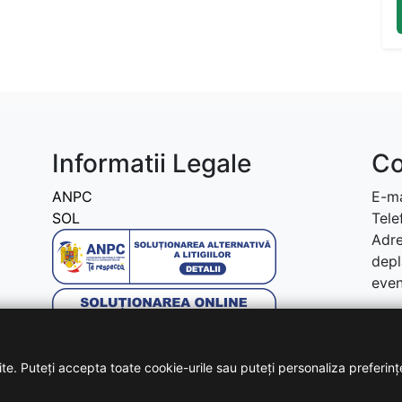
Informatii Legale
Co
ANPC
E-ma
SOL
Tele
Adre
depl
even
te. Puteți accepta toate cookie-urile sau puteți personaliza preferinț
Copyright © 2026 - Toate drepturile rezervate!