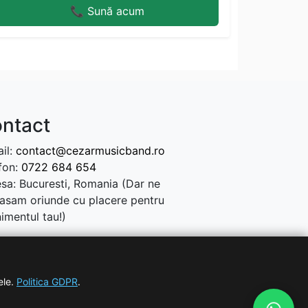
📞 Sună acum
ntact
il:
contact@cezarmusicband.ro
fon:
0722 684 654
sa: Bucuresti, Romania (Dar ne
asam oriunde cu placere pentru
imentul tau!)
ele.
Politica GDPR
.