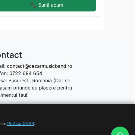
📞 Sună acum
ntact
il:
contact@cezarmusicband.ro
fon:
0722 684 654
sa: Bucuresti, Romania (Dar ne
asam oriunde cu placere pentru
imentul tau!)
ele.
Politica GDPR
.