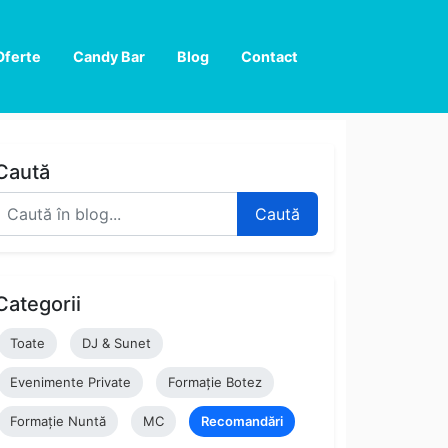
Oferte
Candy Bar
Blog
Contact
Caută
Caută
Categorii
Toate
DJ & Sunet
Evenimente Private
Formație Botez
Formație Nuntă
MC
Recomandări