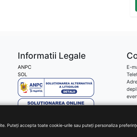
Informatii Legale
Co
ANPC
E-ma
SOL
Tele
Adre
depl
even
te. Puteți accepta toate cookie-urile sau puteți personaliza preferinț
Copyright © 2026 - Toate drepturile rezervate!