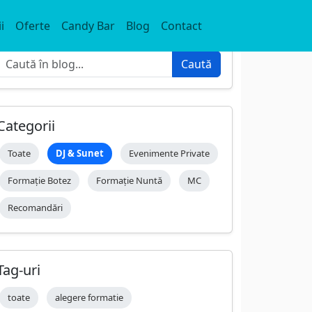
i
Oferte
Candy Bar
Blog
Contact
Caută
Caută
Categorii
Toate
DJ & Sunet
Evenimente Private
Formație Botez
Formație Nuntă
MC
Recomandări
Tag-uri
toate
alegere formatie