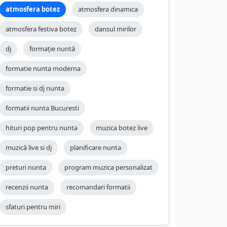
atmosfera botez
atmosfera dinamica
atmosfera festiva botez
dansul mirilor
dj
formație nuntă
formatie nunta moderna
formatie si dj nunta
formatii nunta Bucuresti
hituri pop pentru nunta
muzica botez live
muzică live si dj
planificare nunta
preturi nunta
program muzica personalizat
recenzii nunta
recomandari formatii
sfaturi pentru miri