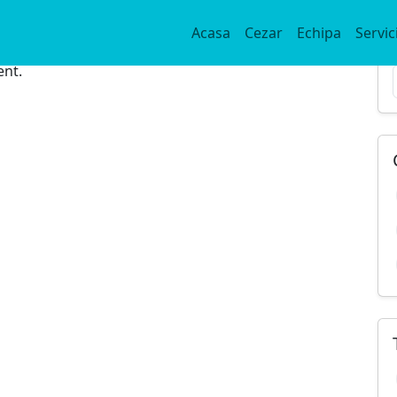
Acasa
Cezar
Echipa
Servici
ent.