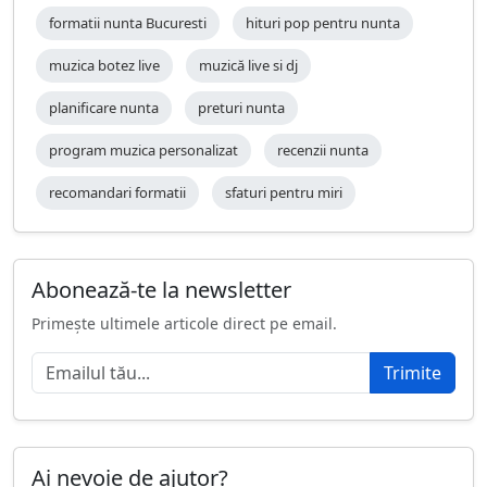
formatii nunta Bucuresti
hituri pop pentru nunta
muzica botez live
muzică live si dj
planificare nunta
preturi nunta
program muzica personalizat
recenzii nunta
recomandari formatii
sfaturi pentru miri
Abonează-te la newsletter
Primește ultimele articole direct pe email.
Trimite
Ai nevoie de ajutor?