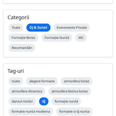
Categorii
Toate
DJ & Sunet
Evenimente Private
Formație Botez
Formație Nuntă
MC
Recomandări
Tag-uri
toate
alegere formatie
atmosfera botez
atmosfera dinamica
atmosfera festiva botez
dansul mirilor
dj
formație nuntă
formatie nunta moderna
formatie si dj nunta