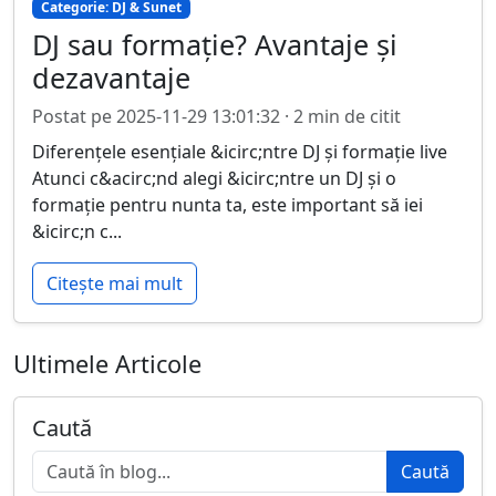
Categorie: DJ & Sunet
DJ sau formație? Avantaje și
dezavantaje
Postat pe 2025-11-29 13:01:32 · 2 min de citit
Diferențele esențiale &icirc;ntre DJ și formație live
Atunci c&acirc;nd alegi &icirc;ntre un DJ și o
formație pentru nunta ta, este important să iei
&icirc;n c...
Citește mai mult
Ultimele Articole
Caută
Caută