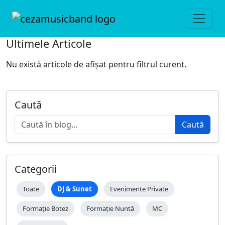
Ultimele Articole
Nu există articole de afișat pentru filtrul curent.
Caută
Caută
Categorii
Toate
DJ & Sunet
Evenimente Private
Formație Botez
Formație Nuntă
MC