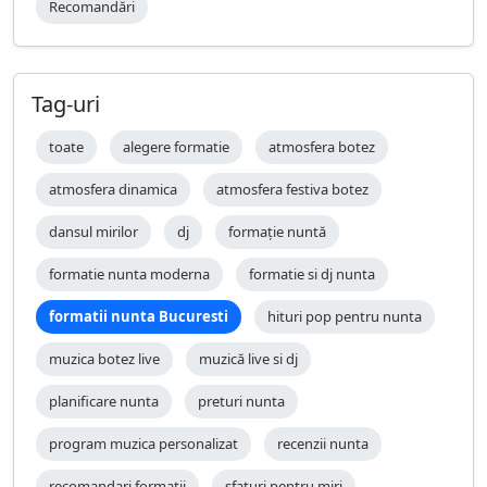
Recomandări
Tag-uri
toate
alegere formatie
atmosfera botez
atmosfera dinamica
atmosfera festiva botez
dansul mirilor
dj
formație nuntă
formatie nunta moderna
formatie si dj nunta
formatii nunta Bucuresti
hituri pop pentru nunta
muzica botez live
muzică live si dj
planificare nunta
preturi nunta
program muzica personalizat
recenzii nunta
recomandari formatii
sfaturi pentru miri