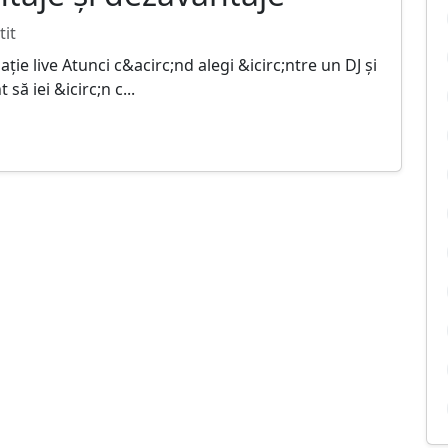
tit
ație live Atunci c&acirc;nd alegi &icirc;ntre un DJ și
ă iei &icirc;n c...