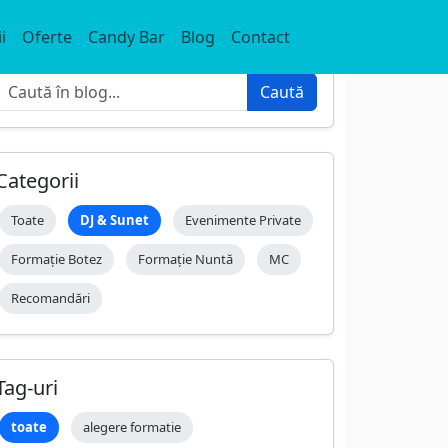
i
Oferte
Candy Bar
Blog
Contact
Caută
Caută
Categorii
Toate
DJ & Sunet
Evenimente Private
Formație Botez
Formație Nuntă
MC
Recomandări
Tag-uri
toate
alegere formatie