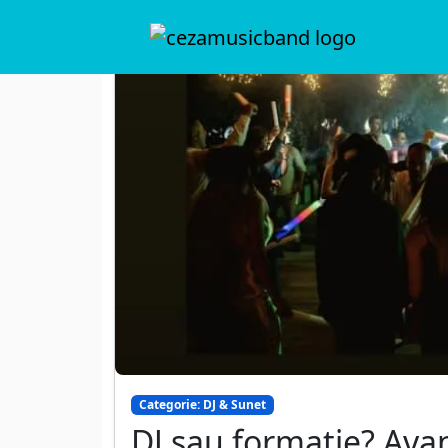
Categorie: DJ & Sunet
DJ sau formație? Avan