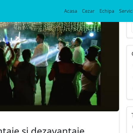
Acasa
Cezar
Echipa
Servici
taje și dezavantaje