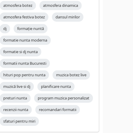
atmosfera botez
atmosfera dinamica
atmosfera festiva botez
dansul mirilor
dj
formație nuntă
formatie nunta moderna
formatie si dj nunta
formatii nunta Bucuresti
hituri pop pentru nunta
muzica botez live
muzică live si dj
planificare nunta
preturi nunta
program muzica personalizat
recenzii nunta
recomandari formatii
sfaturi pentru miri