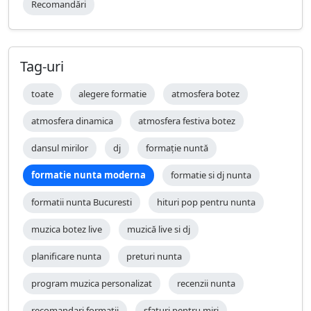
Recomandări
Tag-uri
toate
alegere formatie
atmosfera botez
atmosfera dinamica
atmosfera festiva botez
dansul mirilor
dj
formație nuntă
formatie nunta moderna
formatie si dj nunta
formatii nunta Bucuresti
hituri pop pentru nunta
muzica botez live
muzică live si dj
planificare nunta
preturi nunta
program muzica personalizat
recenzii nunta
recomandari formatii
sfaturi pentru miri