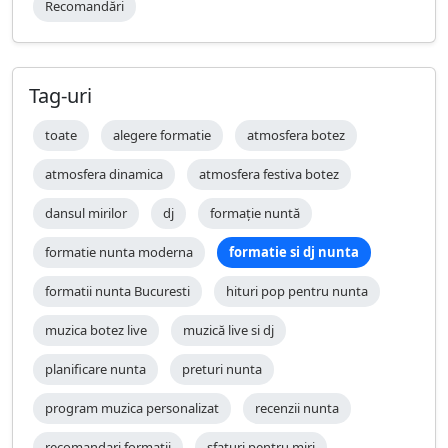
Recomandări
Tag-uri
toate
alegere formatie
atmosfera botez
atmosfera dinamica
atmosfera festiva botez
dansul mirilor
dj
formație nuntă
formatie nunta moderna
formatie si dj nunta
formatii nunta Bucuresti
hituri pop pentru nunta
muzica botez live
muzică live si dj
planificare nunta
preturi nunta
program muzica personalizat
recenzii nunta
recomandari formatii
sfaturi pentru miri