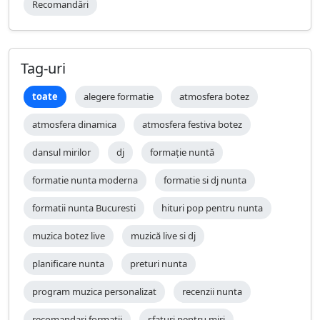
Recomandări
Tag-uri
toate
alegere formatie
atmosfera botez
atmosfera dinamica
atmosfera festiva botez
dansul mirilor
dj
formație nuntă
formatie nunta moderna
formatie si dj nunta
formatii nunta Bucuresti
hituri pop pentru nunta
muzica botez live
muzică live si dj
planificare nunta
preturi nunta
program muzica personalizat
recenzii nunta
recomandari formatii
sfaturi pentru miri