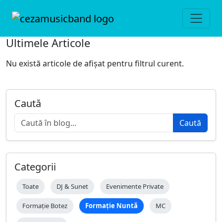
Ultimele Articole
Nu există articole de afișat pentru filtrul curent.
Caută
Caută
Categorii
Toate
DJ & Sunet
Evenimente Private
Formație Botez
Formație Nuntă
MC