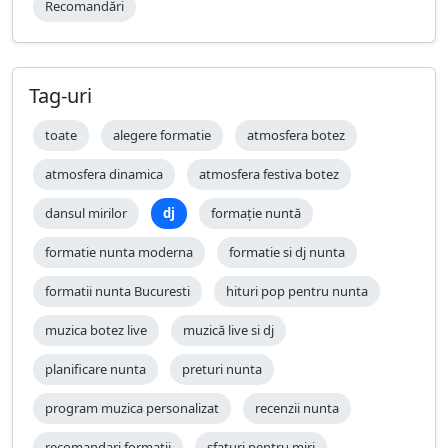
Recomandări
Tag-uri
toate
alegere formatie
atmosfera botez
atmosfera dinamica
atmosfera festiva botez
dansul mirilor
dj
formație nuntă
formatie nunta moderna
formatie si dj nunta
formatii nunta Bucuresti
hituri pop pentru nunta
muzica botez live
muzică live si dj
planificare nunta
preturi nunta
program muzica personalizat
recenzii nunta
recomandari formatii
sfaturi pentru miri