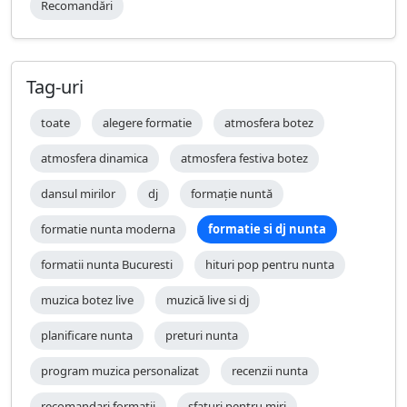
Recomandări
Tag-uri
toate
alegere formatie
atmosfera botez
atmosfera dinamica
atmosfera festiva botez
dansul mirilor
dj
formație nuntă
formatie nunta moderna
formatie si dj nunta
formatii nunta Bucuresti
hituri pop pentru nunta
muzica botez live
muzică live si dj
planificare nunta
preturi nunta
program muzica personalizat
recenzii nunta
recomandari formatii
sfaturi pentru miri