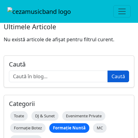
Ultimele Articole
Nu există articole de afișat pentru filtrul curent.
Caută
Caută
Categorii
Toate
DJ & Sunet
Evenimente Private
Formație Botez
Formație Nuntă
MC