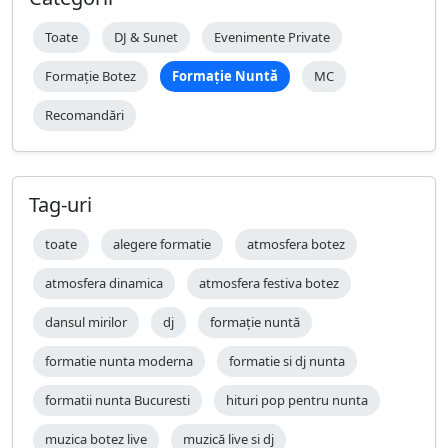
Toate
DJ & Sunet
Evenimente Private
Formație Botez
Formație Nuntă
MC
Recomandări
Tag-uri
toate
alegere formatie
atmosfera botez
atmosfera dinamica
atmosfera festiva botez
dansul mirilor
dj
formație nuntă
formatie nunta moderna
formatie si dj nunta
formatii nunta Bucuresti
hituri pop pentru nunta
muzica botez live
muzică live si dj