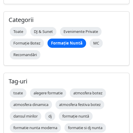
Categorii
Toate
DJ & Sunet
Evenimente Private
Formație Botez
Formație Nuntă
MC
Recomandări
Tag-uri
toate
alegere formatie
atmosfera botez
atmosfera dinamica
atmosfera festiva botez
dansul mirilor
dj
formație nuntă
formatie nunta moderna
formatie si dj nunta