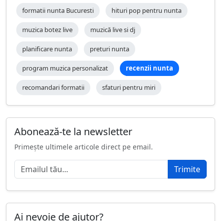
formatii nunta Bucuresti
hituri pop pentru nunta
muzica botez live
muzică live si dj
planificare nunta
preturi nunta
program muzica personalizat
recenzii nunta
recomandari formatii
sfaturi pentru miri
Abonează-te la newsletter
Primește ultimele articole direct pe email.
Trimite
Ai nevoie de ajutor?