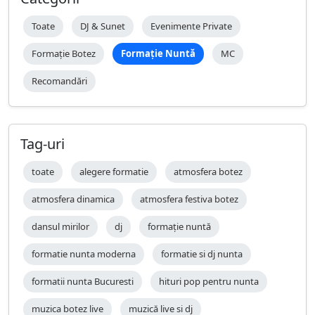
Toate
DJ & Sunet
Evenimente Private
Formație Botez
Formație Nuntă
MC
Recomandări
Tag-uri
toate
alegere formatie
atmosfera botez
atmosfera dinamica
atmosfera festiva botez
dansul mirilor
dj
formație nuntă
formatie nunta moderna
formatie si dj nunta
formatii nunta Bucuresti
hituri pop pentru nunta
muzica botez live
muzică live si dj