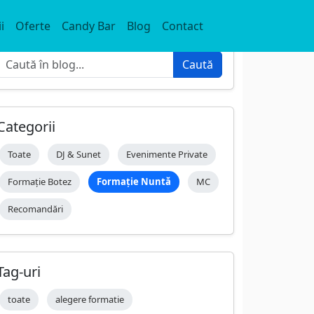
i
Oferte
Candy Bar
Blog
Contact
Caută
Caută
Categorii
Toate
DJ & Sunet
Evenimente Private
Formație Botez
Formație Nuntă
MC
Recomandări
Tag-uri
toate
alegere formatie