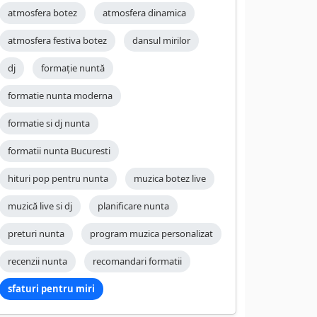
atmosfera botez
atmosfera dinamica
atmosfera festiva botez
dansul mirilor
dj
formație nuntă
formatie nunta moderna
formatie si dj nunta
formatii nunta Bucuresti
hituri pop pentru nunta
muzica botez live
muzică live si dj
planificare nunta
preturi nunta
program muzica personalizat
recenzii nunta
recomandari formatii
sfaturi pentru miri