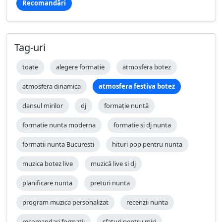
Recomandări
Tag-uri
toate
alegere formatie
atmosfera botez
atmosfera dinamica
atmosfera festiva botez
dansul mirilor
dj
formație nuntă
formatie nunta moderna
formatie si dj nunta
formatii nunta Bucuresti
hituri pop pentru nunta
muzica botez live
muzică live si dj
planificare nunta
preturi nunta
program muzica personalizat
recenzii nunta
recomandari formatii
sfaturi pentru miri