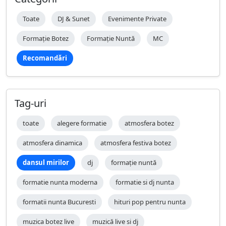
Toate
DJ & Sunet
Evenimente Private
Formație Botez
Formație Nuntă
MC
Recomandări
Tag-uri
toate
alegere formatie
atmosfera botez
atmosfera dinamica
atmosfera festiva botez
dansul mirilor
dj
formație nuntă
formatie nunta moderna
formatie si dj nunta
formatii nunta Bucuresti
hituri pop pentru nunta
muzica botez live
muzică live si dj