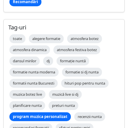
Recomandări
Tag-uri
toate
alegere formatie
atmosfera botez
atmosfera dinamica
atmosfera festiva botez
dansul mirilor
dj
formație nuntă
formatie nunta moderna
formatie si dj nunta
formatii nunta Bucuresti
hituri pop pentru nunta
muzica botez live
muzică live si dj
planificare nunta
preturi nunta
program muzica personalizat
recenzii nunta
recomandari formatii
sfaturi pentru miri