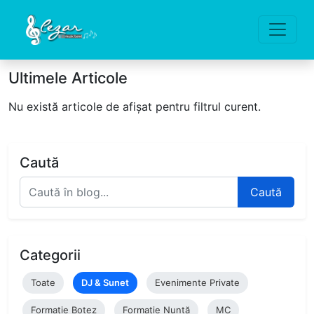
Ultimele Articole
Nu există articole de afișat pentru filtrul curent.
Caută
Caută
Categorii
Toate
DJ & Sunet
Evenimente Private
Formație Botez
Formație Nuntă
MC