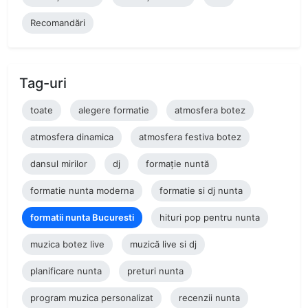
Recomandări
Tag-uri
toate
alegere formatie
atmosfera botez
atmosfera dinamica
atmosfera festiva botez
dansul mirilor
dj
formație nuntă
formatie nunta moderna
formatie si dj nunta
formatii nunta Bucuresti
hituri pop pentru nunta
muzica botez live
muzică live si dj
planificare nunta
preturi nunta
program muzica personalizat
recenzii nunta