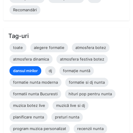
Recomandări
Tag-uri
toate
alegere formatie
atmosfera botez
atmosfera dinamica
atmosfera festiva botez
dansul mirilor
dj
formație nuntă
formatie nunta moderna
formatie si dj nunta
formatii nunta Bucuresti
hituri pop pentru nunta
muzica botez live
muzică live si dj
planificare nunta
preturi nunta
program muzica personalizat
recenzii nunta