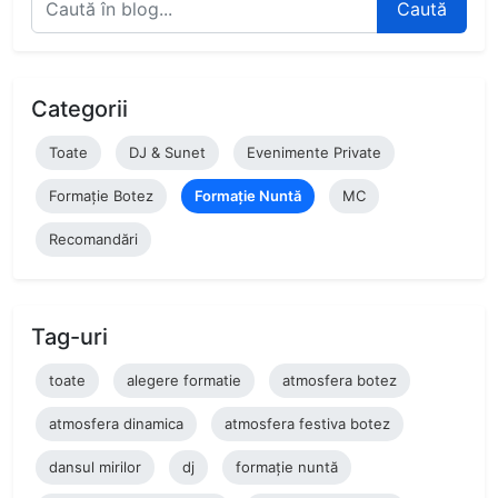
Caută
Categorii
Toate
DJ & Sunet
Evenimente Private
Formație Botez
Formație Nuntă
MC
Recomandări
Tag-uri
toate
alegere formatie
atmosfera botez
atmosfera dinamica
atmosfera festiva botez
dansul mirilor
dj
formație nuntă