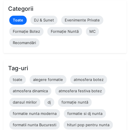
Categorii
Toate
DJ & Sunet
Evenimente Private
Formație Botez
Formație Nuntă
MC
Recomandări
Tag-uri
toate
alegere formatie
atmosfera botez
atmosfera dinamica
atmosfera festiva botez
dansul mirilor
dj
formație nuntă
formatie nunta moderna
formatie si dj nunta
formatii nunta Bucuresti
hituri pop pentru nunta