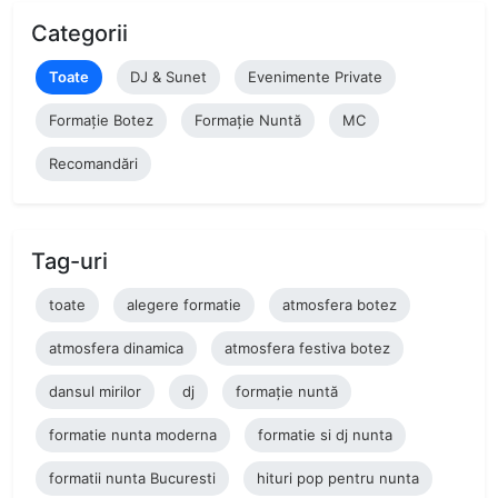
Categorii
Toate
DJ & Sunet
Evenimente Private
Formație Botez
Formație Nuntă
MC
Recomandări
Tag-uri
toate
alegere formatie
atmosfera botez
atmosfera dinamica
atmosfera festiva botez
dansul mirilor
dj
formație nuntă
formatie nunta moderna
formatie si dj nunta
formatii nunta Bucuresti
hituri pop pentru nunta