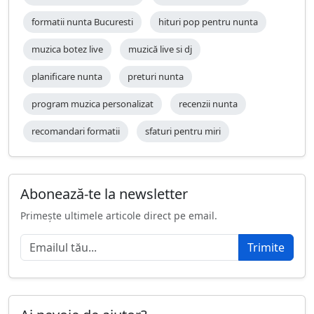
formatii nunta Bucuresti
hituri pop pentru nunta
muzica botez live
muzică live si dj
planificare nunta
preturi nunta
program muzica personalizat
recenzii nunta
recomandari formatii
sfaturi pentru miri
Abonează-te la newsletter
Primește ultimele articole direct pe email.
Trimite