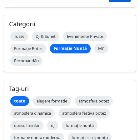
Categorii
Toate
DJ & Sunet
Evenimente Private
Formație Botez
Formație Nuntă
MC
Recomandări
Tag-uri
toate
alegere formatie
atmosfera botez
atmosfera dinamica
atmosfera festiva botez
dansul mirilor
dj
formație nuntă
formatie nunta moderna
formatie si dj nunta