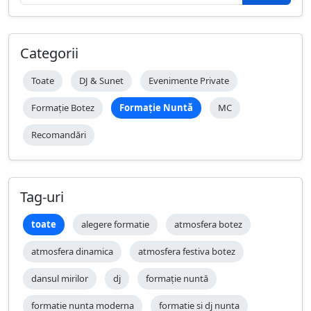
Categorii
Toate
DJ & Sunet
Evenimente Private
Formație Botez
Formație Nuntă
MC
Recomandări
Tag-uri
toate
alegere formatie
atmosfera botez
atmosfera dinamica
atmosfera festiva botez
dansul mirilor
dj
formație nuntă
formatie nunta moderna
formatie si dj nunta