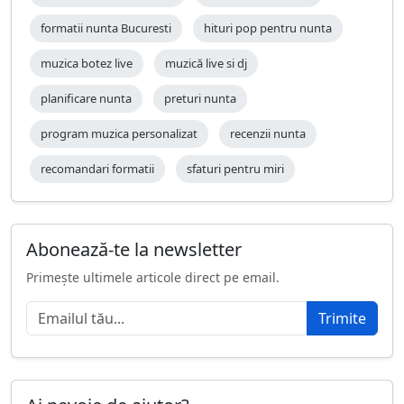
formatii nunta Bucuresti
hituri pop pentru nunta
muzica botez live
muzică live si dj
planificare nunta
preturi nunta
program muzica personalizat
recenzii nunta
recomandari formatii
sfaturi pentru miri
Abonează-te la newsletter
Primește ultimele articole direct pe email.
Trimite